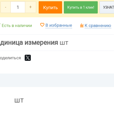
-
+
Купить
Купить в 1 клик!
УЗНАТ
В избранные
Есть в наличии
К сравнению
единица измерения
шт
оделиться
шт