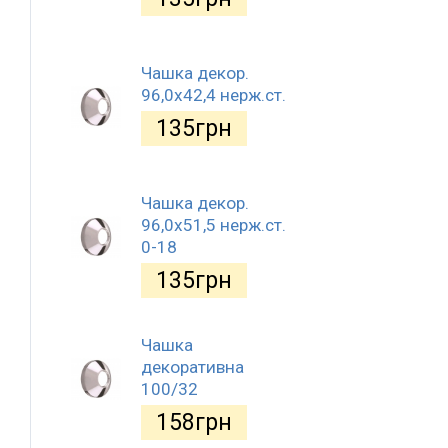
Чашка декор.
96,0х42,4 нерж.ст.
135
грн
Чашка декор.
96,0х51,5 нерж.ст.
0-18
135
грн
Чашка
декоративна
100/32
158
грн