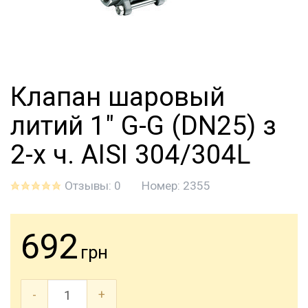
Клапан шаровый
литий 1" G-G (DN25) з
2-х ч. AISI 304/304L
Отзывы: 0
Номер:
2355
692
грн
-
+