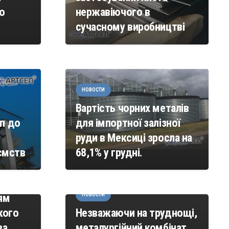
о
нержавіючого в
сучасному виробництві
НОВОСТИ
Вартість чорних металів
п до
для імпортної залізної
руди в Мексиці зросла на
ємств
68,1% у грудні.
ям
НОВОСТИ
кого
Незважаючи на труднощі,
за
металургійний комбінат