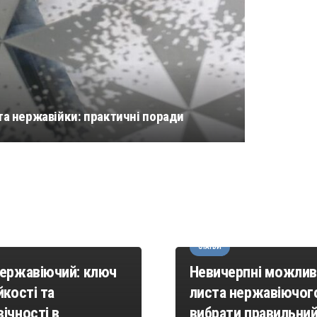
СТАТЬИ
Лист нержавіючий:
аги використання
естетика і
та нержавійки: практичні поради
Застосув
нержавіючого у
функціональність в
ицтві харчових
одному матеріалі д
тів: безпека та
дизайнерів та
а на першому місці
архітекторів
СТАТЬИ
нержавіючий: ключ
Невичерпні можлив
йкості та
листа нержавіючого
ічності в
вибрати правильни