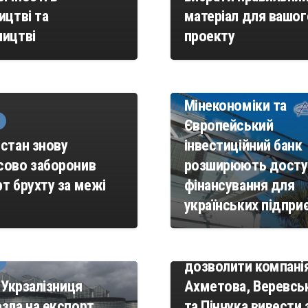
ицтві та
матеріал для вашог
ництві
проекту
НОВОСТИ
Мінекономіки та
Європейський
стан знову
інвестиційний банк
сово заборонив
розширюють досту
т брухту за межі
фінансування для
українських підпри
НОВОСТИ
Кабмін просить
дозволити компані
і Укрзалізниця
Ахметова, Веревсь
зла на експорт
та Пінчука вивести 