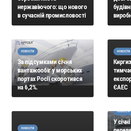
нержавіючого: що нового
будівн
в сучасній промисловості
вироб
НОВОСТИ
НОВОСТИ
За підсумками січня
Киргиз
вантажообіг у морських
тимча
портах Росії скоротився
експор
на 6,2%.
ЄАЕС
НОВОСТИ
У січн
переве
НОВОСТИ