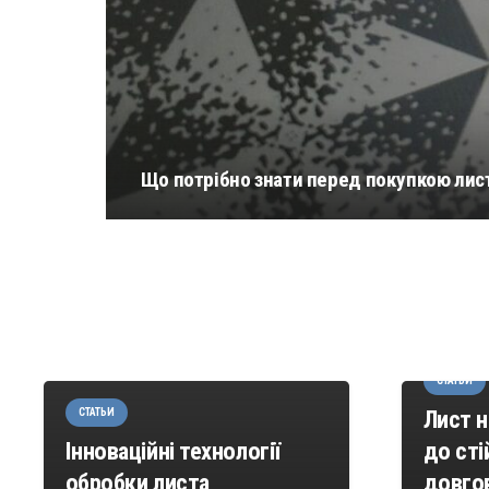
СТАТЬИ
Перев
НОВОСТИ
Що потрібно знати перед покупкою лис
Суд оголосив про
листа 
банкрутство заводу
виробн
Клюєва в окупованому
продук
Бахмуті
гігієн
СТАТЬИ
Лист 
СТАТЬИ
Інноваційні технології
до сті
обробки листа
довгов