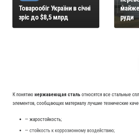
Товарообіг України в січні
майже 
зріс до $8,5 млрд
руди
К понятию
нержавеющая сталь
относятся все стальные спл
элементов, сообщающих материалу лучшие технические качес
— жаростойкость;
— стойкость к коррозионному воздействию;