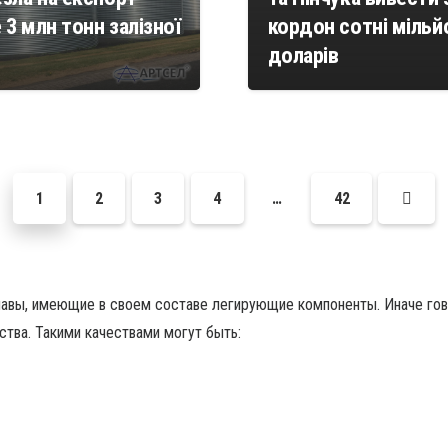
3 млн тонн залізної
кордон сотні мільй
доларів
1
2
3
4
…
42
авы, имеющие в своем составе легирующие компоненты. Иначе гово
тва. Такими качествами могут быть: