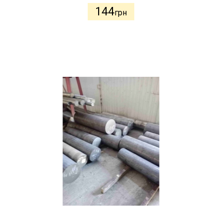
144
грн