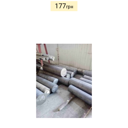
177
грн