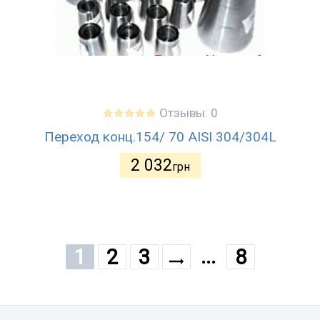
Отзывы: 0
Переход конц.154/ 70 AISI 304/304L
2 032
грн
...
1
2
3
8