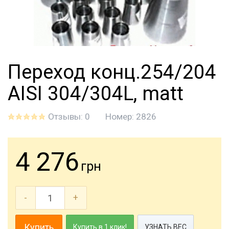
Переход конц.254/204
AISI 304/304L, matt
Отзывы: 0
Номер:
2826
4 276
грн
-
+
Купить
Купить в 1 клик!
УЗНАТЬ ВЕС