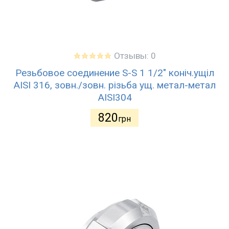
Отзывы: 0
Резьбовое соединение S-S 1 1/2" коніч.ущіл
AISI 316, зовн./зовн. різьба ущ. метал-метал
AISI304
820
грн