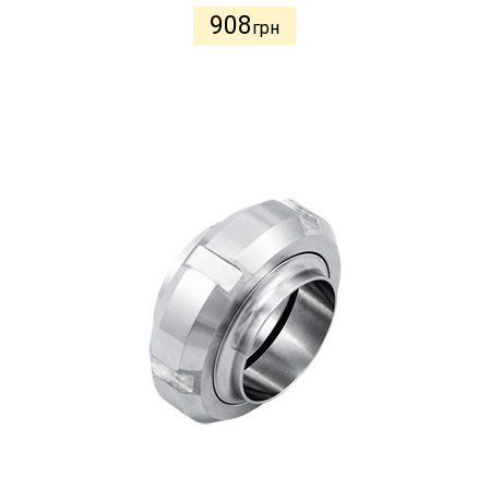
908
грн