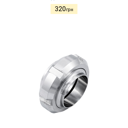
320
грн