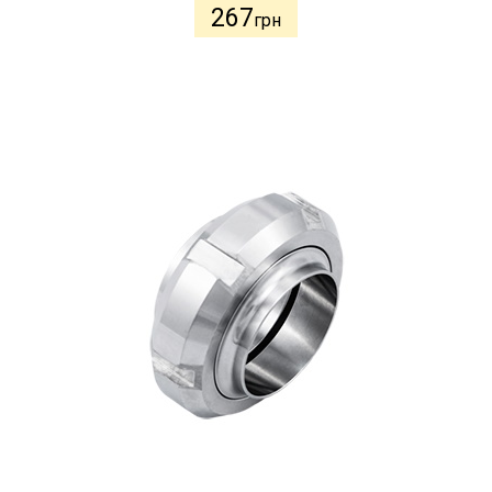
267
грн