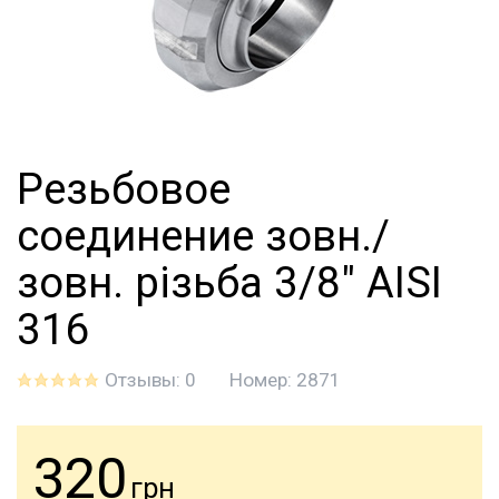
Резьбовое
соединение зовн./
зовн. різьба 3/8" AISI
316
Отзывы: 0
Номер:
2871
320
грн