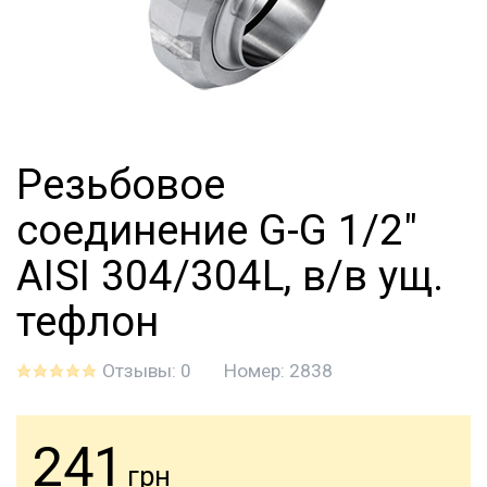
Резьбовое
соединение G-G 1/2"
AISI 304/304L, в/в ущ.
тефлон
Отзывы: 0
Номер:
2838
241
грн