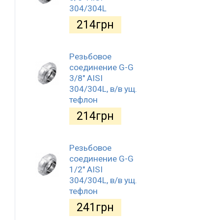
304/304L
214
грн
Резьбовое
соединение G-G
3/8" AISI
304/304L, в/в ущ.
тефлон
214
грн
Резьбовое
соединение G-G
1/2" AISI
304/304L, в/в ущ.
тефлон
241
грн