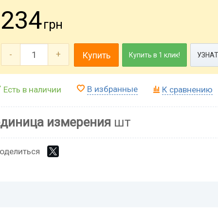
234
грн
-
+
Купить
Купить в 1 клик!
УЗНАТ
В избранные
Есть в наличии
К сравнению
единица измерения
шт
оделиться