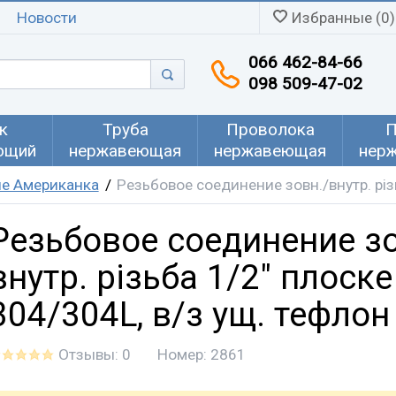
Новости
Избранные (0)
066 462-84-66
098 509-47-02
к
Труба
Проволока
П
ющий
нержавеющая
нержавеющая
нер
ие Американка
Резьбовое соединение зовн./внутр. різь
Резьбовое соединение зо
внутр. різьба 1/2" плоске
304/304L, в/з ущ. тефлон
Отзывы: 0
Номер:
2861