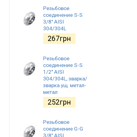
Резьбовое
соединение S-S
3/8" AISI
304/304L
267
грн
Резьбовое
соединение S-S
1/2" AISI
304/304L, зварка/
зварка ущ. метал-
метал
252
грн
Резьбовое
соединение G-G
3/8" AISI