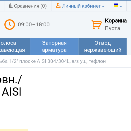
Сравнения (
0
)
Личный кабинет
Корзина
09:00–18:00
Пуста
олоса
Запорная
Отвод
жавеющая
арматура
нержавеющий
ба 1/2" плоске AISI 304/304L, в/з ущ. тефлон
вн./
 AISI