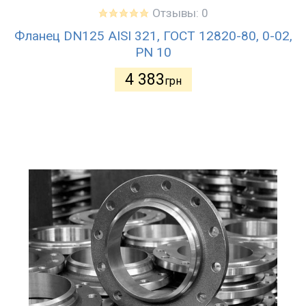
Отзывы: 0
Фланец DN125 AISI 321, ГОСТ 12820-80, 0-02,
PN 10
4 383
грн