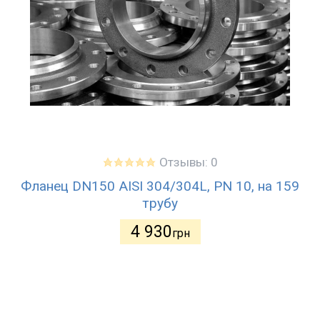
Отзывы: 0
Фланец DN150 AISI 304/304L, PN 10, на 159
трубу
4 930
грн