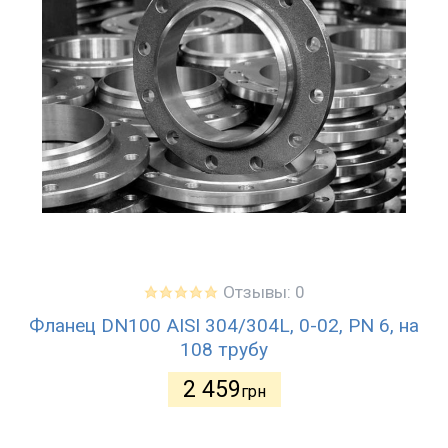
Отзывы: 0
Фланец DN100 AISI 304/304L, 0-02, PN 6, на
108 трубу
2 459
грн