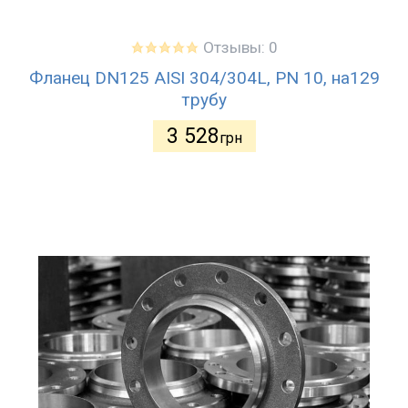
Отзывы: 0
Фланец DN125 AISI 304/304L, PN 10, на129
трубу
3 528
грн