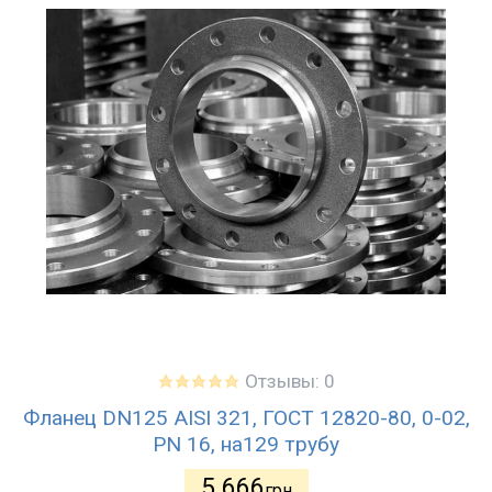
Отзывы: 0
Фланец DN125 AISI 321, ГОСТ 12820-80, 0-02,
PN 16, на129 трубу
5 666
грн