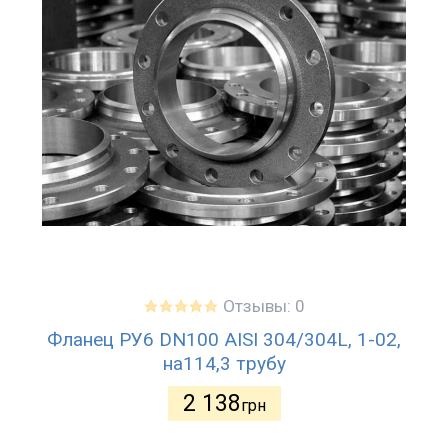
Отзывы: 0
Фланец РУ6 DN100 AISI 304/304L, 1-02,
на114,3 трубу
2 138
грн