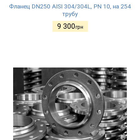
Фланец DN250 AISI 304/304L, PN 10, на 254
трубу
9 300
грн