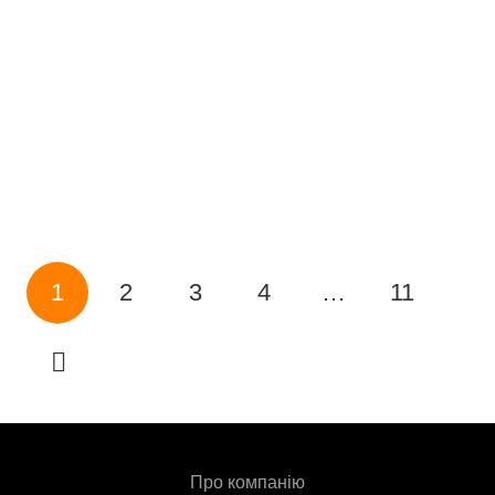
1
2
3
4
…
11
Про компанію