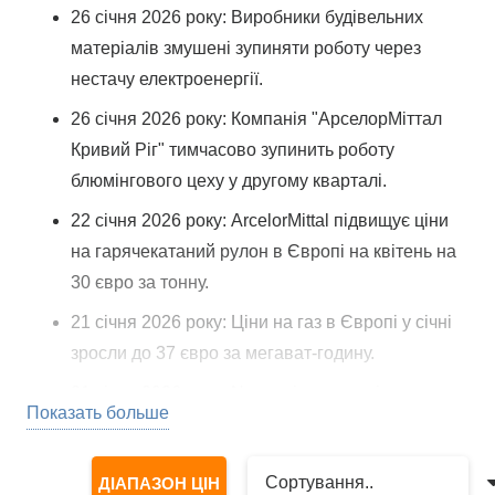
26 січня 2026 року: Виробники будівельних
матеріалів змушені зупиняти роботу через
нестачу електроенергії.
26 січня 2026 року: Компанія "АрселорМіттал
Кривий Ріг" тимчасово зупинить роботу
блюмінгового цеху у другому кварталі.
22 січня 2026 року: ArcelorMittal підвищує ціни
на гарячекатаний рулон в Європі на квітень на
30 євро за тонну.
21 січня 2026 року: Ціни на газ в Європі у січні
зросли до 37 євро за мегават-годину.
21 січня 2026 року: Nucor підвищив ціни на
Показать больше
гарячекатаний рулон до 960 доларів за тонну.
20 січня 2026 року: Ціни на бразильський чавун
ДІАПАЗОН ЦІН
у грудні зросли до 408 доларів за тонну.