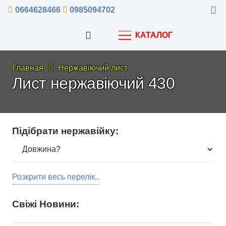
0664628466
0985094702
КАТАЛОГ
Главная
Нержавіючий лист
Лист нержавіючий 430
Підібрати нержавійку:
Розкрити весь перелік..
Свіжі Новини: