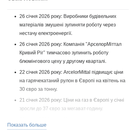
26 січня 2026 року: Виробники будівельних
матеріалів змушені зупиняти роботу через
нестачу електроенергії.
26 січня 2026 року: Компанія "АрселорМіттал
Кривий Ріг" тимчасово зупинить роботу
блюмінгового цеху у другому кварталі.
22 січня 2026 року: ArcelorMittal підвищує ціни
на гарячекатаний рулон в Європі на квітень на
30 євро за тонну.
21 січня 2026 року: Ціни на газ в Європі у січні
зросли до 37 євро за мегават-годину.
21 січня 2026 року: Nucor підвищив ціни на
Показать больше
гарячекатаний рулон до 960 доларів за тонну.