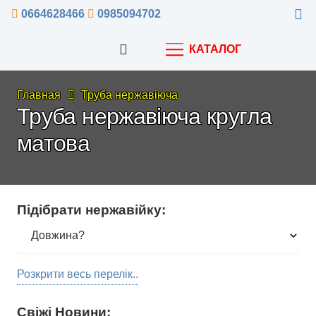
0664628466
0985094702
КАТАЛОГ
Главная
Труба нержавіюча
Труба нержавіюча кругла
матова
Підібрати нержавійку:
Розкрити весь перелік..
Свіжі Новини: