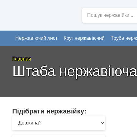
Нержавіючий лист
Круг нержавіючий
Труба нерж
Главная
Штаба нержавіюча
Підібрати нержавійку: