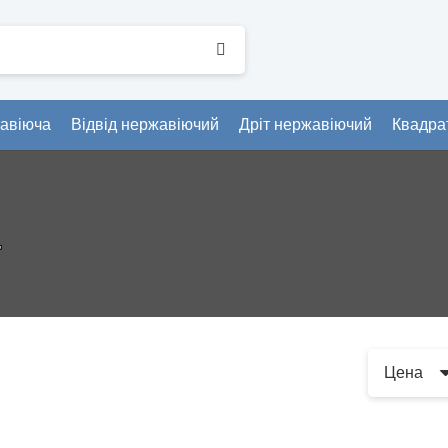
авіюча
Відвід нержавіючий
Дріт нержавіючий
Квадра
Цена