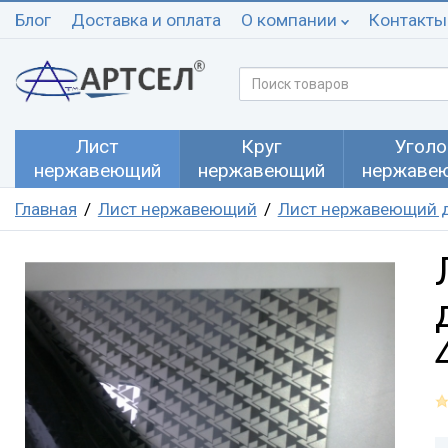
Блог
Доставка и оплата
О компании
Контакты
Лист
Круг
Уголо
нержавеющий
нержавеющий
нержаве
Главная
Лист нержавеющий
Лист нержавеющий 