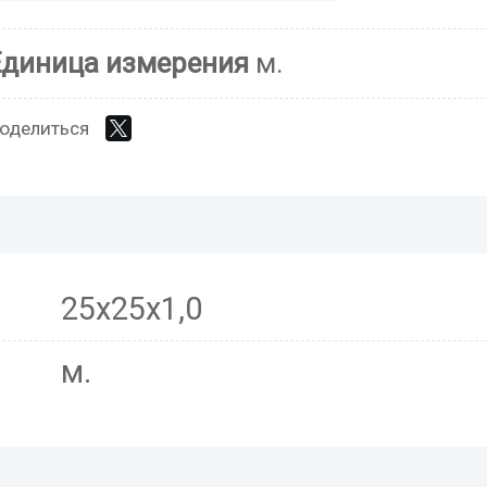
Единица измерения
м.
оделиться
25х25х1,0
м.