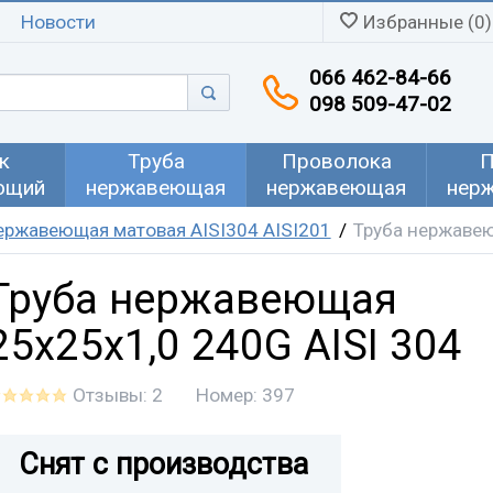
Новости
Избранные (0)
066 462-84-66
098 509-47-02
к
Труба
Проволока
П
ющий
нержавеющая
нержавеющая
нер
ержавеющая матовая AISI304 AISI201
Труба нержавею
Труба нержавеющая
25х25х1,0 240G AISI 304
Отзывы: 2
Номер:
397
Снят с производства