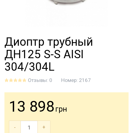
Диоптр трубный
ДН125 S-S AISI
304/304L
Отзывы: 0
Номер:
2167
13 898
грн
-
+