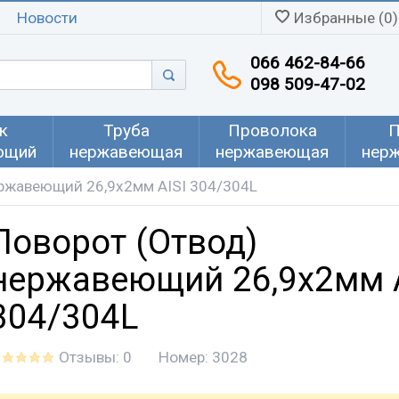
Новости
Избранные (0)
066 462-84-66
098 509-47-02
к
Труба
Проволока
П
ющий
нержавеющая
нержавеющая
нер
ержавеющий 26,9x2мм AISI 304/304L
Поворот (Отвод)
нержавеющий 26,9x2мм A
304/304L
Отзывы: 0
Номер:
3028