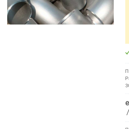
П
Р
3