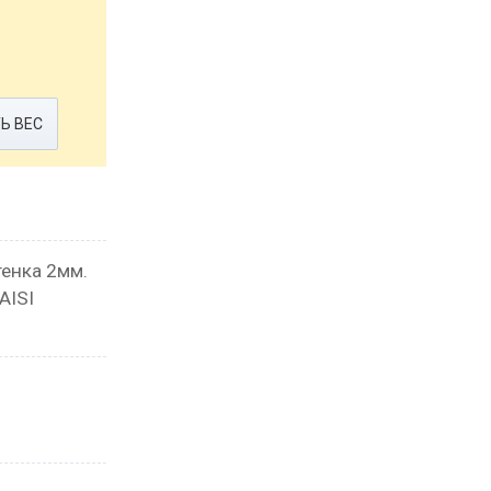
Ь ВЕС
тенка 2мм.
AISI