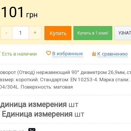
101
грн
-
+
Купить
Купить в 1 клик!
УЗНАТ
В избранные
Есть в наличии
К сравнению
оворот (Отвод) нержавеющий 90° диаметром 26,9мм, с
азмер: короткий. Стандартом: EN 10253-4. Марка стали: 
04/304L. Поверхность: матовая
единица измерения
шт
Единица измерения
шт