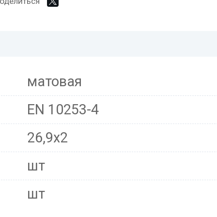
оделиться
матовая
EN 10253-4
26,9x2
шт
шт