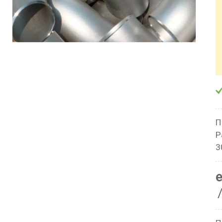
П
Р
3