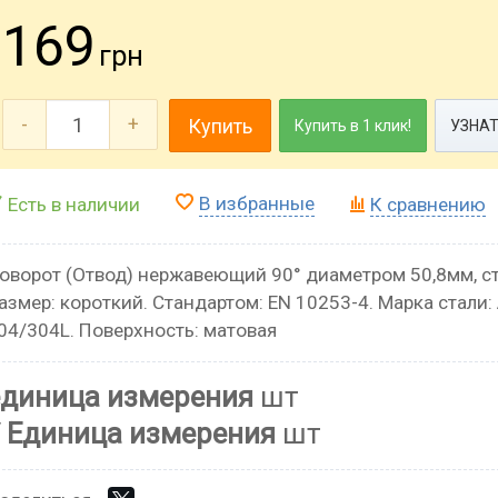
169
грн
-
+
Купить
Купить в 1 клик!
УЗНАТ
В избранные
Есть в наличии
К сравнению
оворот (Отвод) нержавеющий 90° диаметром 50,8мм, ст
азмер: короткий. Стандартом: EN 10253-4. Марка стали: 
04/304L. Поверхность: матовая
единица измерения
шт
Единица измерения
шт