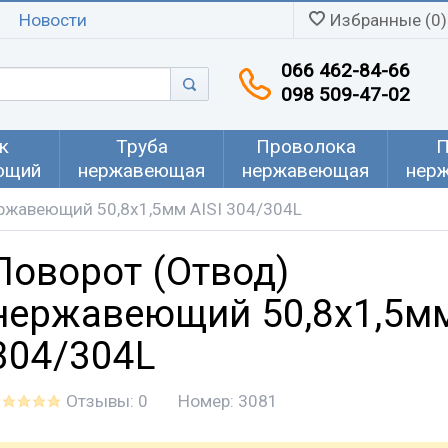
Новости
Избранные (0)
066 462-84-66
098 509-47-02
к
Труба
Проволока
П
ющий
нержавеющая
нержавеющая
нер
ржавеющий 50,8x1,5мм AISI 304/304L
Поворот (Отвод)
нержавеющий 50,8x1,5мм
304/304L
Отзывы: 0
Номер:
3081