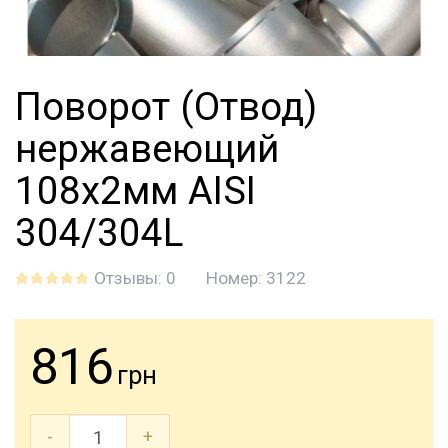
Поворот (Отвод)
нержавеющий
108x2мм AISI
304/304L
Отзывы: 0
Номер:
3122
816
грн
-
+