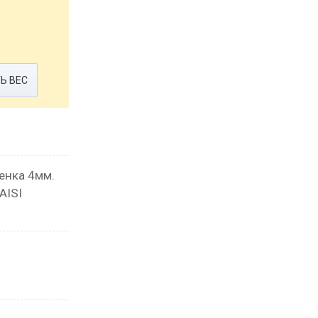
Ь ВЕС
енка 4мм.
AISI