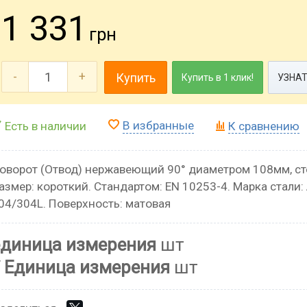
1 331
грн
-
+
Купить
Купить в 1 клик!
УЗНАТ
В избранные
Есть в наличии
К сравнению
оворот (Отвод) нержавеющий 90° диаметром 108мм, ст
азмер: короткий. Стандартом: EN 10253-4. Марка стали: 
04/304L. Поверхность: матовая
единица измерения
шт
Единица измерения
шт