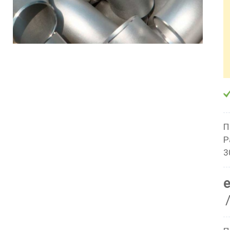
П
Р
3