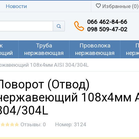
Новости
Избранные (0)
066 462-84-66
098 509-47-02
к
Труба
Проволока
П
ющий
нержавеющая
нержавеющая
нер
ержавеющий 108x4мм AISI 304/304L
Поворот (Отвод)
нержавеющий 108x4мм A
304/304L
Отзывы: 0
Номер:
3124