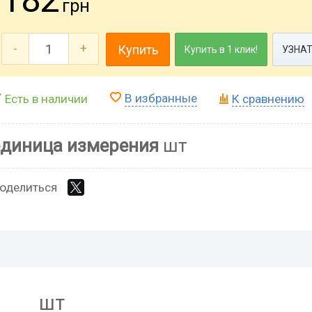
грн
-
+
Купить
Купить в 1 клик!
УЗНАТ
В избранные
Есть в наличии
К сравнению
единица измерения
шт
оделиться
шт