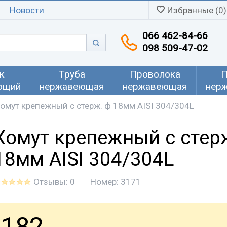
Новости
Избранные (0)
066 462-84-66
098 509-47-02
к
Труба
Проволока
П
ющий
нержавеющая
нержавеющая
нер
омут крепежный с стерж. ф 18мм AISI 304/304L
Хомут крепежный с стер
18мм AISI 304/304L
Отзывы: 0
Номер:
3171
182