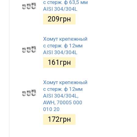
с стерж. ф 63,5 мм
AISI 304/304L
209
грн
Хомут крепежный
с стерж. ф 12мм
AISI 304/304L
161
грн
Хомут крепежный
с стерж. ф 12мм
AISI 304/304L,
AWH, 70005 000
010 20
172
грн