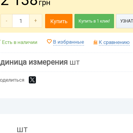
грн
-
+
Купить
Купить в 1 клик!
УЗНАТ
В избранные
Есть в наличии
К сравнению
единица измерения
шт
оделиться
шт