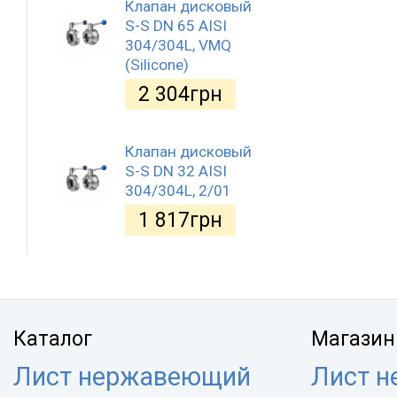
Клапан дисковый
S-S DN 65 AISI
304/304L, VMQ
(Silicone)
2 304
грн
Клапан дисковый
S-S DN 32 AISI
304/304L, 2/01
1 817
грн
Каталог
Магазин
Лист нержавеющий
Лист 