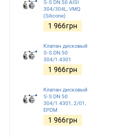
S-S DN 50 AISI
304/304L, VMQ
(Silicone)
1 966
грн
Клапан дисковый
S-S DN 50
304/1.4301
1 966
грн
Клапан дисковый
S-S DN 50
304/1.4301, 2/01,
EPDM
1 966
грн