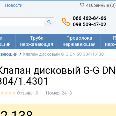
Новости
Избранные (0)
066 462-84-66
098 509-47-02
к
Труба
Проволока
П
ющий
нержавеющая
нержавеющая
нер
авеющий
Клапан дисковый G-G DN 50 304/1.4301
Клапан дисковый G-G DN
304/1.4301
Отзывы: 0
Номер:
2413
2 138