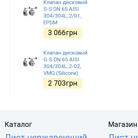
Клапан дисковый
S-S DN 65 AISI
304/304L, 2/01,
EPDM
3 066
грн
Клапан дисковый
G-S DN 65 AISI
304/304L, 2-02,
VMQ (Silicone)
2 703
грн
Каталог
Магазин
Лист нержавеющий
Лист 