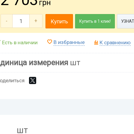
грн
-
+
Купить
Купить в 1 клик!
УЗНАТ
В избранные
Есть в наличии
К сравнению
единица измерения
шт
оделиться
шт