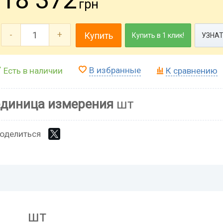
грн
-
+
Купить
Купить в 1 клик!
УЗНАТ
В избранные
Есть в наличии
К сравнению
единица измерения
шт
оделиться
шт