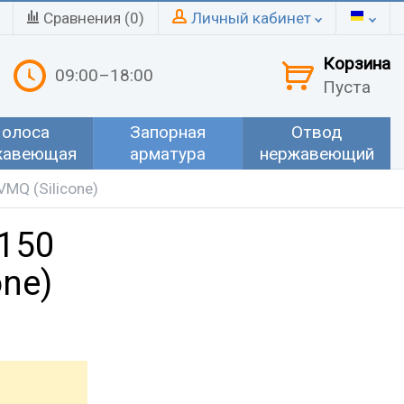
Сравнения (
0
)
Личный кабинет
Корзина
09:00–18:00
Пуста
олоса
Запорная
Отвод
жавеющая
арматура
нержавеющий
MQ (Silicone)
150
one)