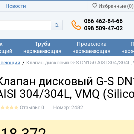
Новости
Избранные (0)
066 462-84-66
098 509-47-02
к
Труба
Проволока
П
ющий
нержавеющая
нержавеющая
нер
авеющий
Клапан дисковый G-S DN150 AISI 304/304L, V
Клапан дисковый G-S DN
AISI 304/304L, VMQ (Silic
Отзывы: 0
Номер:
2482
18 372