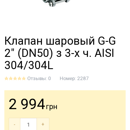
Клапан шаровый G-G
2" (DN50) з 3-х ч. AISI
304/304L
Отзывы: 0
Номер:
2287
2 994
грн
-
+