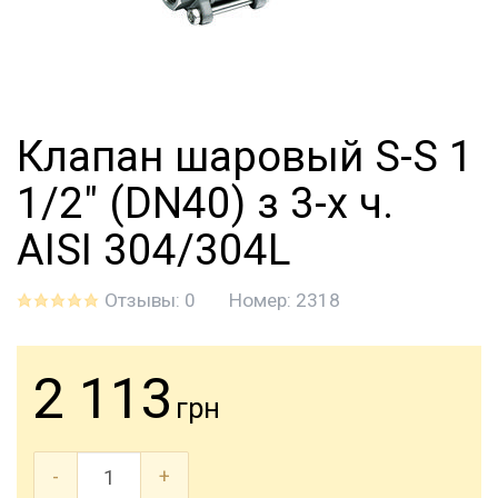
Клапан шаровый S-S 1
1/2" (DN40) з 3-х ч.
AISI 304/304L
Отзывы: 0
Номер:
2318
2 113
грн
-
+