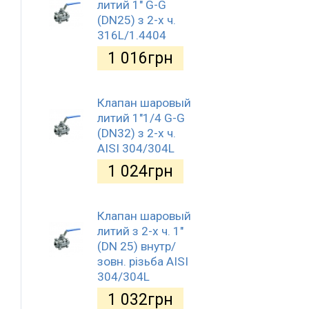
литий 1" G-G
(DN25) з 2-х ч.
316L/1.4404
1 016
грн
Клапан шаровый
литий 1"1/4 G-G
(DN32) з 2-х ч.
AISI 304/304L
1 024
грн
Клапан шаровый
литий з 2-х ч. 1"
(DN 25) внутр/
зовн. різьба AISI
304/304L
1 032
грн