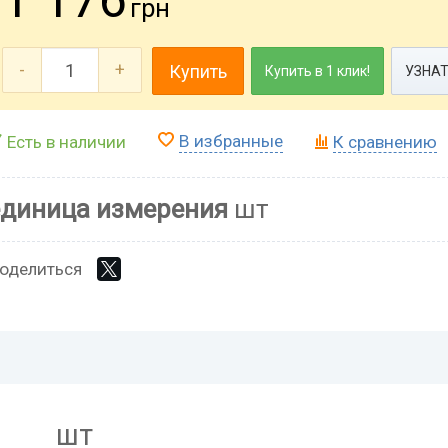
грн
-
+
Купить
Купить в 1 клик!
УЗНАТ
В избранные
Есть в наличии
К сравнению
единица измерения
шт
оделиться
шт