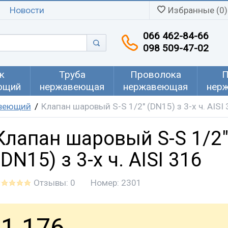
Новости
Избранные (0)
066 462-84-66
098 509-47-02
к
Труба
Проволока
П
ющий
нержавеющая
нержавеющая
нер
авеющий
Клапан шаровый S-S 1/2" (DN15) з 3-х ч. AISI
Клапан шаровый S-S 1/2
(DN15) з 3-х ч. AISI 316
Отзывы: 0
Номер:
2301
1 176