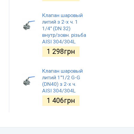
Клапан шаровый
литий з 2-х ч. 1
1/4" (DN 32)
внутр/зовн. різьба
AISI 304/304L
1 298
грн
Клапан шаровый
литий 1"1/2 G-G
(DN40) з 2-х ч.
AISI 304/304L
1 406
грн