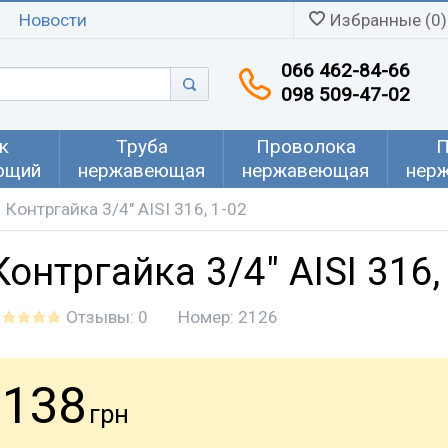
Новости
Избранные (0)
066 462-84-66
098 509-47-02
к
Труба
Проволока
П
ющий
нержавеющая
нержавеющая
нер
Контргайка 3/4" AISI 316, 1-02
Контргайка 3/4" AISI 316,
Отзывы: 0
Номер:
2126
138
грн