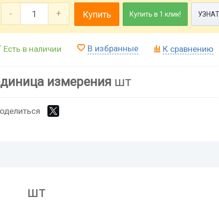
-
+
Купить
Купить в 1 клик!
УЗНАТ
В избранные
Есть в наличии
К сравнению
единица измерения
шт
оделиться
шт