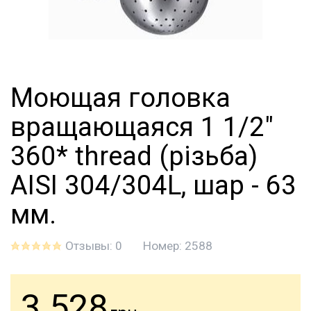
Моющая головка
вращающаяся 1 1/2"
360* thread (різьба)
AISI 304/304L, шар - 63
мм.
Отзывы: 0
Номер:
2588
3 528