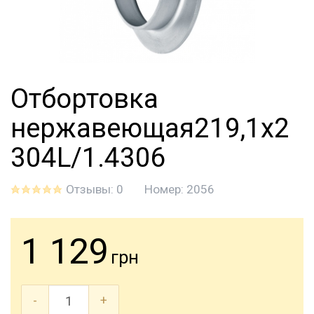
Отбортовка
нержавеющая219,1х2
304L/1.4306
Отзывы: 0
Номер:
2056
1 129
грн
-
+