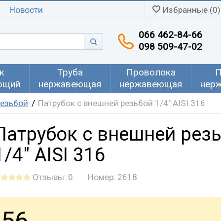
Новости
Избранные (0)
066 462-84-66
098 509-47-02
к
Труба
Проволока
П
ющий
нержавеющая
нержавеющая
нер
резьбой
Патрубок с внешней резьбой 1/4" AISI 316
Патрубок с внешней рез
1/4" AISI 316
Отзывы: 0
Номер:
2618
56