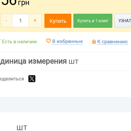
грн
-
+
Купить
Купить в 1 клик!
УЗНАТ
В избранные
Есть в наличии
К сравнению
единица измерения
шт
оделиться
шт