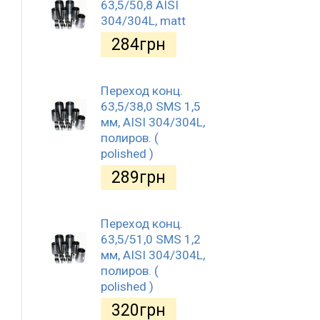
63,5/50,8 AISI
304/304L, matt
284
грн
Переход конц.
63,5/38,0 SMS 1,5
мм, AISI 304/304L,
полиров. (
polished )
289
грн
Переход конц.
63,5/51,0 SMS 1,2
мм, AISI 304/304L,
полиров. (
polished )
320
грн