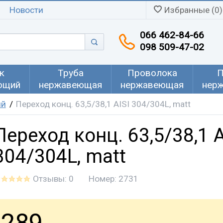
Новости
Избранные (0)
066 462-84-66
098 509-47-02
к
Труба
Проволока
П
ющий
нержавеющая
нержавеющая
нер
ий
Переход конц. 63,5/38,1 AISI 304/304L, matt
Переход конц. 63,5/38,1 A
304/304L, matt
Отзывы: 0
Номер:
2731
289