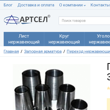
Блог
Доставка и оплата
О компании
Контакты
Лист
Круг
Уголо
нержавеющий
нержавеющий
нержаве
Главная
Запорная арматура
Переход нержавеющ