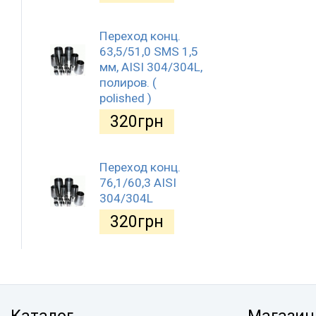
Переход конц.
63,5/51,0 SMS 1,5
мм, AISI 304/304L,
полиров. (
polished )
320
грн
Переход конц.
76,1/60,3 AISI
304/304L
320
грн