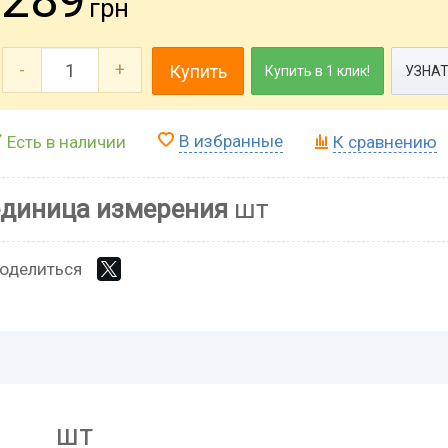
грн
-
+
Купить
Купить в 1 клик!
УЗНАТ
В избранные
Есть в наличии
К сравнению
единица измерения
шт
оделиться
шт