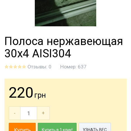
Полоса нержавеющая
30х4 AISI304
Отзывы: 0
Номер:
637
220
грн
-
+
Купить
Купить в 1 клик!
УЗНАТЬ ВЕС