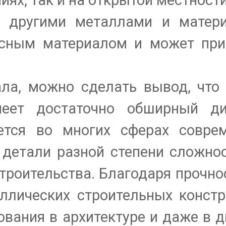
ях, так и на открытой местности
с другими металлами и матери
асным материалом и может пр
ала, можно сделать вывод, что
меет достаточно обширный ди
ется во многих сферах совре
 детали разной степени сложно
троительства. Благодаря прочно
ллических строительных констр
вания в архитектуре и даже в д