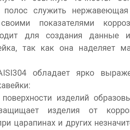
 полос служить нержавеющая 
своими показателями корроз
ходит для создания данные и
йка, так как она наделяет м
ISI304 обладает ярко выраж
авейки:
а поверхности изделий образов
 защищает изделия от корро
при царапинах и других незначи