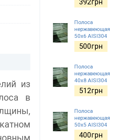
392
грн
Полоса
нержавеющая
50х6 AISI304
500
грн
Полоса
нержавеющая
40х8 AISI304
лий из
512
грн
лоса в
лщины,
Полоса
нержавеющая
катном
50х5 AISI304
400
грн
новным