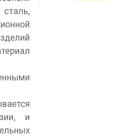
сталь,
ионной
зделий
атериал
енными
ывается
зии, и
тельных