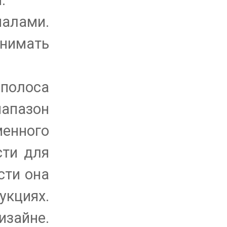
.
алами.
инимать
 полоса
апазон
менного
сти для
сти она
укциях.
изайне.