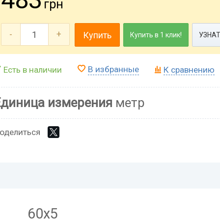
грн
-
+
Купить
Купить в 1 клик!
УЗНАТ
В избранные
Есть в наличии
К сравнению
Единица измерения
метр
оделиться
60х5