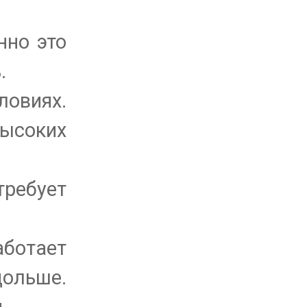
нно это
.
ловиях.
высоких
требует
аботает
дольше.