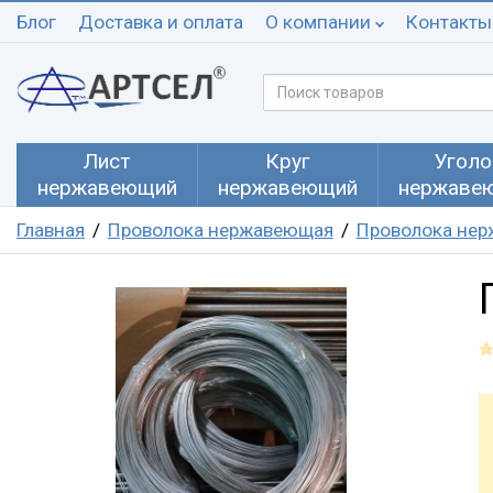
Блог
Доставка и оплата
О компании
Контакты
Лист
Круг
Уголо
нержавеющий
нержавеющий
нержаве
Главная
Проволока нержавеющая
Проволока нер