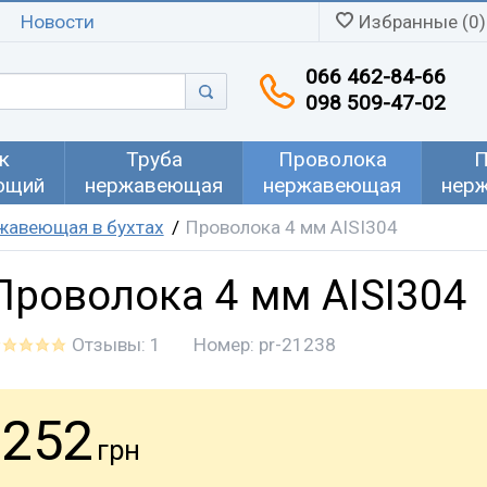
Новости
Избранные (0)
066 462-84-66
098 509-47-02
к
Труба
Проволока
П
ющий
нержавеющая
нержавеющая
нер
жавеющая в бухтах
Проволока 4 мм AISI304
Проволока 4 мм AISI304
Отзывы: 1
Номер:
pr-21238
252
грн