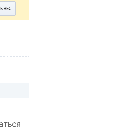
Ь ВЕС
аться