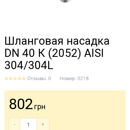
Шланговая насадка
DN 40 К (2052) AISI
304/304L
Отзывы: 0
Номер:
3218
802
грн
-
+