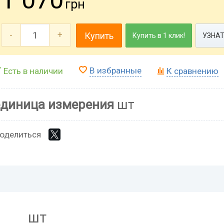
грн
-
+
Купить
Купить в 1 клик!
УЗНАТ
В избранные
Есть в наличии
К сравнению
единица измерения
шт
оделиться
шт