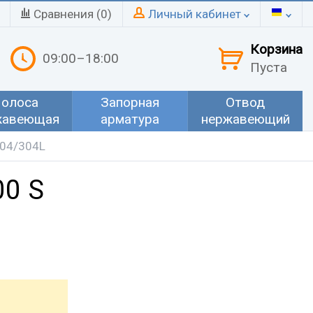
Сравнения (
0
)
Личный кабинет
Корзина
09:00–18:00
Пуста
олоса
Запорная
Отвод
жавеющая
арматура
нержавеющий
304/304L
00 S