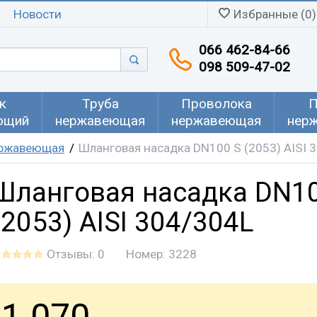
Новости
Избранные (0)
066 462-84-66
098 509-47-02
к
Труба
Проволока
П
ющий
нержавеющая
нержавеющая
нер
нржавеющая
Шланговая насадка DN100 S (2053) AISI 
Шланговая насадка DN1
(2053) AISI 304/304L
Отзывы: 0
Номер:
3228
1 070