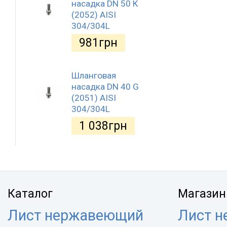
насадка DN 50 К
(2052) AISI
304/304L
981
грн
Шланговая
насадка DN 40 G
(2051) AISI
304/304L
1 038
грн
Каталог
Магазин
Лист нержавеющий
Лист 