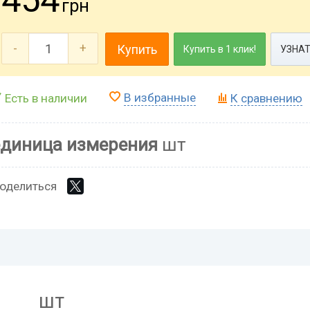
грн
-
+
Купить
Купить в 1 клик!
УЗНАТ
В избранные
Есть в наличии
К сравнению
единица измерения
шт
оделиться
шт