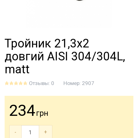
Тройник 21,3х2
довгий AISI 304/304L,
matt
Отзывы: 0
Номер:
2907
234
грн
-
+