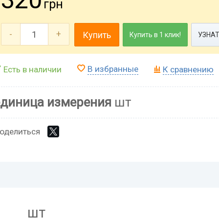
грн
-
+
Купить
Купить в 1 клик!
УЗНАТ
В избранные
Есть в наличии
К сравнению
единица измерения
шт
оделиться
шт