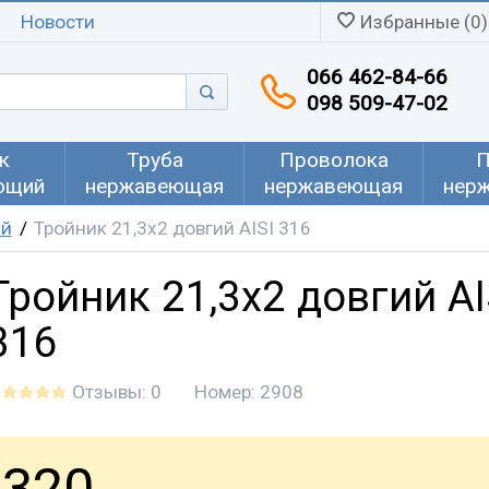
Новости
Избранные (0)
066 462-84-66
098 509-47-02
к
Труба
Проволока
П
ющий
нержавеющая
нержавеющая
нер
ий
Тройник 21,3х2 довгий AISI 316
Тройник 21,3х2 довгий AI
316
Отзывы: 0
Номер:
2908
320