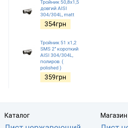
Тройник 50,8х1,5
довгий AISI
304/304L, matt
354
грн
Тройник 51 х1,2
SMS 2" короткий
AISI 304/304L,
полиров. (
polished )
359
грн
Каталог
Магазин
Лист нержавеющий
Лист 