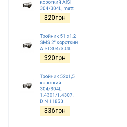
короткий AISI
304/304L, matt
320
грн
Тройник 51 х1,2
SMS 2" короткий
AISI 304/304L
320
грн
Тройник 52х1,5
короткий
304/304L
1.4301/1.4307,
DIN 11850
336
грн