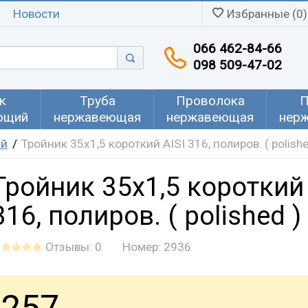
Новости
Избранные (0)
066 462-84-66
098 509-47-02
к
Труба
Проволока
П
ющий
нержавеющая
нержавеющая
нер
ий
Тройник 35х1,5 короткий AISI 316, полиров. ( polishe
Тройник 35х1,5 короткий 
316, полиров. ( polished )
Отзывы: 0
Номер:
2936
257