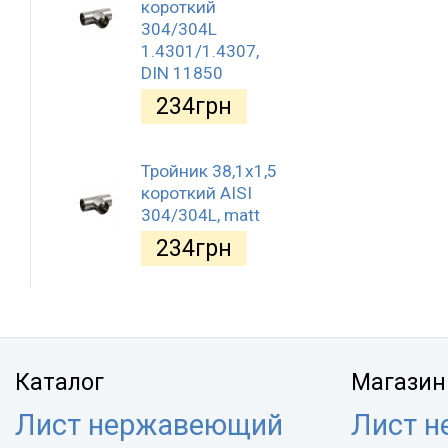
короткий
304/304L
1.4301/1.4307,
DIN 11850
234
грн
Тройник 38,1х1,5
короткий AISI
304/304L, matt
234
грн
Каталог
Магазин
Лист нержавеющий
Лист 