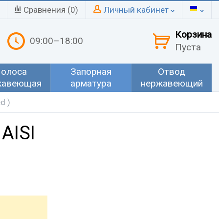
Сравнения (
0
)
Личный кабинет
Корзина
09:00–18:00
Пуста
олоса
Запорная
Отвод
жавеющая
арматура
нержавеющий
d )
AISI