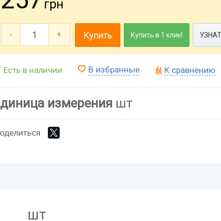
грн
-
+
Купить
Купить в 1 клик!
УЗНАТ
В избранные
Есть в наличии
К сравнению
единица измерения
шт
оделиться
шт