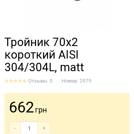
Тройник 70х2
короткий AISI
304/304L, matt
Отзывы: 0
Номер:
2979
662
грн
-
+