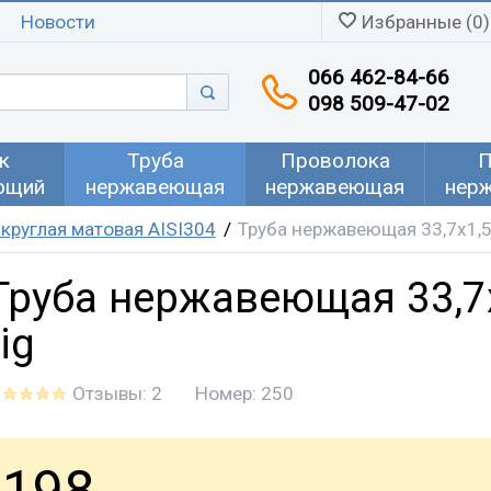
Новости
Избранные (0)
066 462-84-66
098 509-47-02
к
Труба
Проволока
П
ющий
нержавеющая
нержавеющая
нер
круглая матовая AISI304
Труба нержавеющая 33,7х1,5 
Труба нержавеющая 33,7
tig
Отзывы: 2
Номер:
250
198