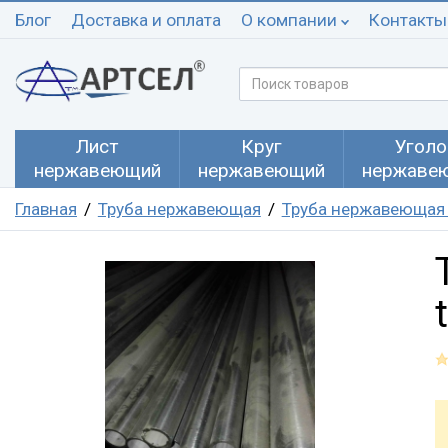
Блог
Доставка и оплата
О компании
Контакты
Лист
Круг
Уголо
нержавеющий
нержавеющий
нержаве
Главная
Труба нержавеющая
Труба нержавеющая 