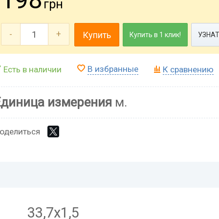
грн
-
+
Купить
Купить в 1 клик!
УЗНАТ
В избранные
Есть в наличии
К сравнению
Единица измерения
м.
оделиться
33,7х1,5