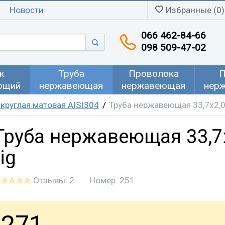
Новости
Избранные (0)
066 462-84-66
098 509-47-02
к
Труба
Проволока
П
ющий
нержавеющая
нержавеющая
нер
круглая матовая AISI304
Труба нержавеющая 33,7х2,0 
Труба нержавеющая 33,7
tig
Отзывы: 2
Номер:
251
271