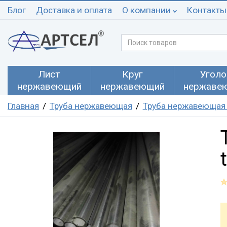
Блог
Доставка и оплата
О компании
Контакты
Лист
Круг
Уголо
нержавеющий
нержавеющий
нержаве
Главная
Труба нержавеющая
Труба нержавеющая 