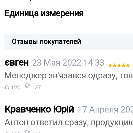
Единица измерения
Отзывы покупателей
євген
23 Мая 2022 14:33
Менеджер зв'язався одразу, то
120
127
Кравченко Юрій
17 Апреля 202
Антон ответил сразу, продукци