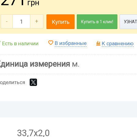
грн
-
+
Купить
Купить в 1 клик!
УЗНАТ
В избранные
Есть в наличии
К сравнению
Единица измерения
м.
оделиться
33,7х2,0