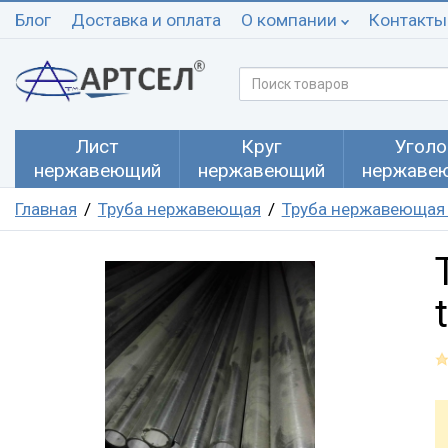
Блог
Доставка и оплата
О компании
Контакты
Лист
Круг
Уголо
нержавеющий
нержавеющий
нержаве
Главная
Труба нержавеющая
Труба нержавеющая к