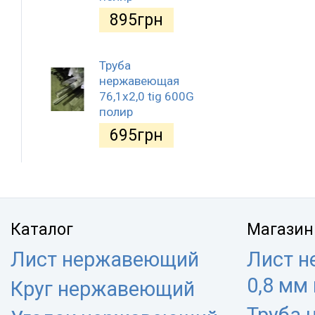
895
грн
Труба
нержавеющая
76,1х2,0 tig 600G
полир
695
грн
Каталог
Магазин
Лист нержавеющий
Лист 
0,8 мм
Круг нержавеющий
Труба