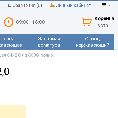
Сравнения (
0
)
Личный кабинет
Корзина
09:00–18:00
Пуста
олоса
Запорная
Отвод
жавеющая
арматура
нержавеющий
я 84х2,0 tig 600G полир.
,0