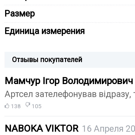
Размер
Единица измерения
Отзывы покупателей
Мамчур Ігор Володимирович
Артсел зателефонував відразу,
138
105
NABOKA VIKTOR
16 Апреля 20