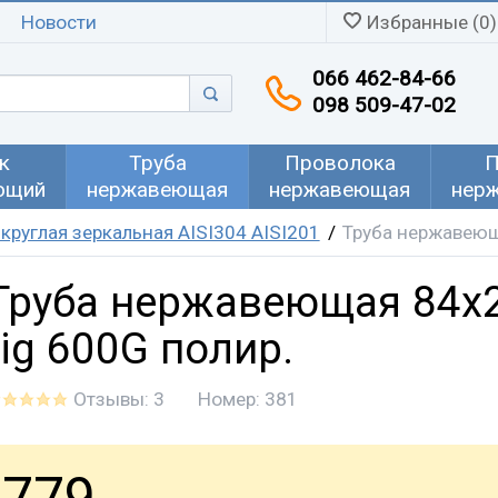
Новости
Избранные (0)
066 462-84-66
098 509-47-02
к
Труба
Проволока
П
ющий
нержавеющая
нержавеющая
нер
руглая зеркальная AISI304 AISI201
Труба нержавеюща
Труба нержавеющая 84х2
tig 600G полир.
Отзывы: 3
Номер:
381
779