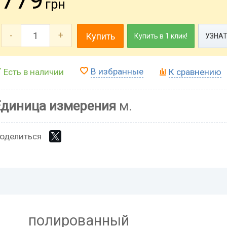
грн
-
+
Купить
Купить в 1 клик!
УЗНАТ
В избранные
Есть в наличии
К сравнению
Единица измерения
м.
оделиться
полированный