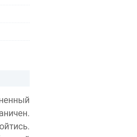
ненный
аничен.
ойтись.