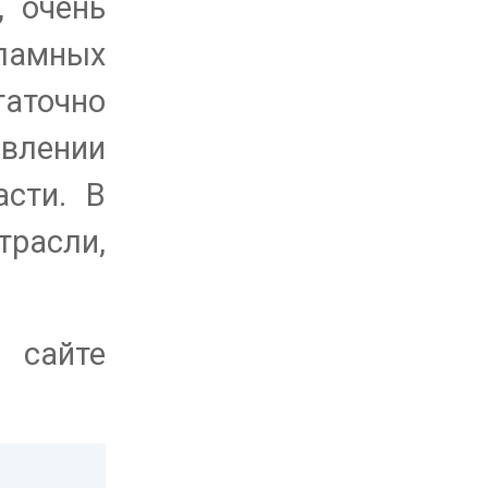
, очень
ламных
аточно
влении
сти. В
расли,
 сайте