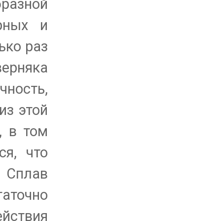
бразной
рных и
ько раз
верняка
ность,
из этой
, в том
ся, что
. Сплав
таточно
ействия