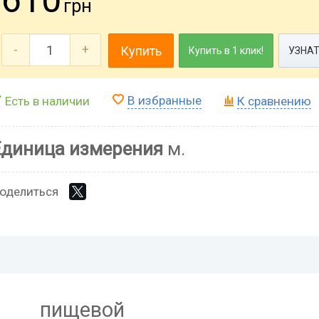
грн
-
+
Купить
Купить в 1 клик!
УЗНАТ
В избранные
Есть в наличии
К сравнению
Единица измерения
м.
оделиться
пищевой