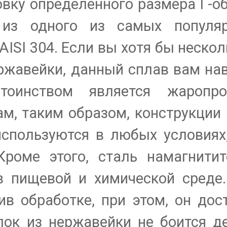
овку определенного размера Г-о
 из одного из самых популя
ISI 304. Если вы хотя бы нескол
ржавейки, данный сплав вам на
оинством является жаропроч
ам, таким образом, конструкции 
 используются в любых условиях
роме этого, сталь намагнитит
в пищевой и химической среде
в обработке, при этом, он дос
лок из нержавейки не боится д