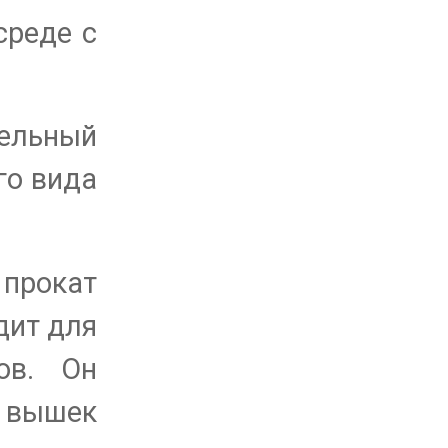
среде с
тельный
го вида
 прокат
дит для
ов. Он
и вышек