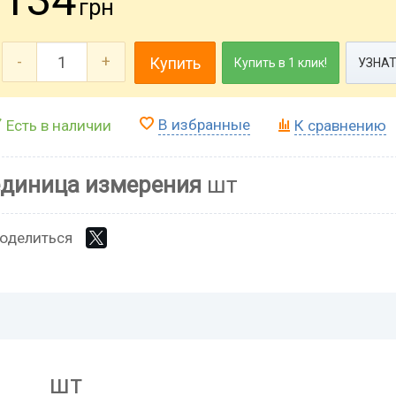
грн
-
+
Купить
Купить в 1 клик!
УЗНАТ
В избранные
Есть в наличии
К сравнению
единица измерения
шт
оделиться
шт