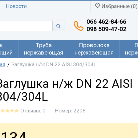
Новости
Избранные (0)
066 462-84-66
098 509-47-02
к
Труба
Проволока
П
ющий
нержавеющая
нержавеющая
нер
ая
Заглушка н/ж DN 22 AISI 304/304L
Заглушка н/ж DN 22 AISI
304/304L
Отзывы: 0
Номер:
2208
134