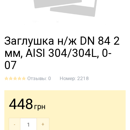
Заглушка н/ж DN 84 2
мм, AISI 304/304L, 0-
07
Отзывы: 0
Номер:
2218
448
грн
-
+