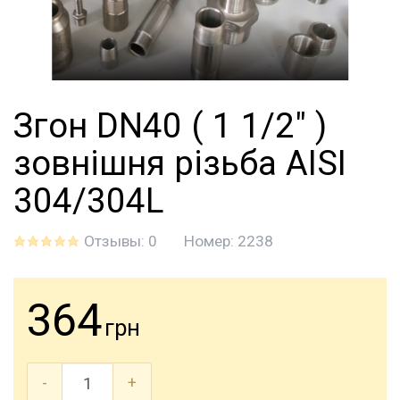
Згон DN40 ( 1 1/2" )
зовнішня різьба AISI
304/304L
Отзывы: 0
Номер:
2238
364
грн
-
+